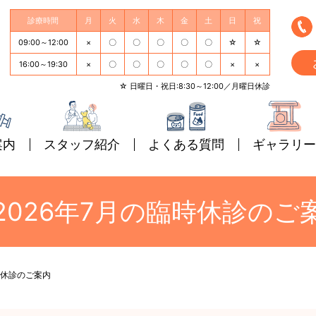
診療時間
月
火
水
木
金
土
日
祝
09:00～12:00
×
〇
〇
〇
〇
〇
☆
☆
16:00～19:30
×
〇
〇
〇
〇
〇
×
×
☆ 日曜日・祝日:8:30～12:00／月曜日休診
案内
スタッフ紹介
よくある質問
ギャラリー
2026年7月の臨時休診のご
時休診のご案内